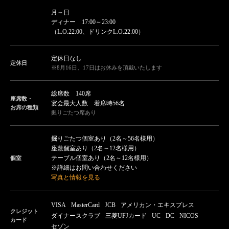
月～日
ディナー 17:00～23:00
（L.O.22:00、ドリンクL.O.22:00）
定休日なし
定休日
※8月16日、17日はお休みを頂戴いたします
総席数 140席
座席数・
宴会最大人数 着席時56名
お席の種類
掘りごたつ席あり
掘りごたつ個室あり（2名～56名様用）
座敷個室あり（2名～12名様用）
テーブル個室あり（2名～12名様用）
個室
※詳細はお問い合わせください
写真と情報を見る
VISA
MasterCard
JCB
アメリカン・エキスプレス
クレジット
ダイナースクラブ
三菱UFJカード
UC
DC
NICOS
カード
セゾン