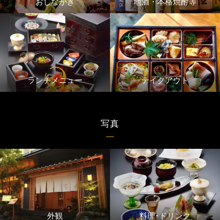
おしながき
地酒・本格焼酎等
ランチメニュー
テイクアウト
写真
外観
料理･ドリンク