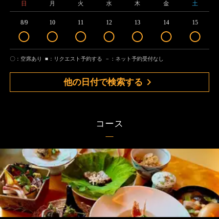
日
月
火
水
木
金
土
8/9
10
11
12
13
14
15
〇：空席あり
■：リクエスト予約する
－：ネット予約受付なし
他の日付で検索する
コース