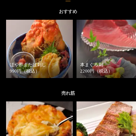
おすすめ
ほや酢または刺し
本まぐろ刺
990円（税込）
2200円（税込）
売れ筋