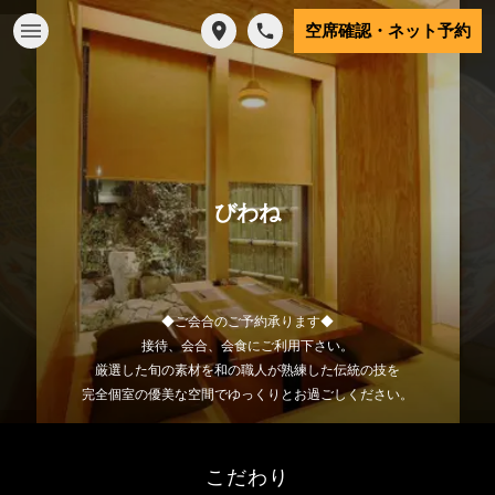
空席確認・ネット予約
びわね
◆ご会合のご予約承ります◆
接待、会合、会食にご利用下さい。
厳選した旬の素材を和の職人が熟練した伝統の技を
完全個室の優美な空間でゆっくりとお過ごしください。
こだわり